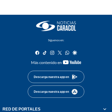
Síguenos en:
facebook
tiktok
instagram
twitter
whatsapp
google
youtube-
Más contenido en
footer
Descarga nuestra app en
Descarga nuestra app en
RED DE PORTALES