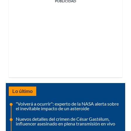
PUBLICIDAD
Lo último
"Volverá a ocurrir": experto de la NASA alerta sobre
el inevitable impacto de un asteroide
Nuevos detalles del crimen de César Gastélum,
influencer asesinado en plena transmisión en vivo