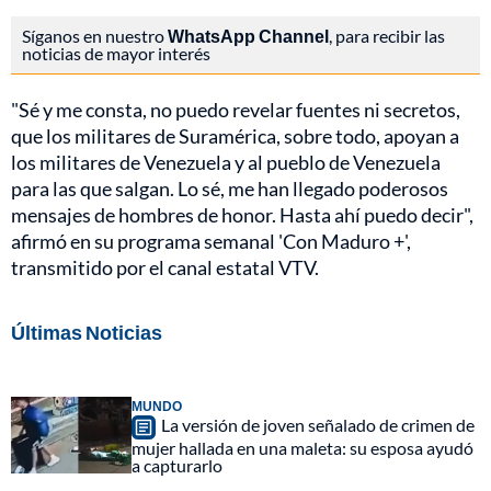
Síganos en nuestro
WhatsApp Channel
, para recibir las
noticias de mayor interés
"Sé y me consta, no puedo revelar fuentes ni secretos,
que los militares de Suramérica, sobre todo, apoyan a
los militares de Venezuela y al pueblo de Venezuela
para las que salgan. Lo sé, me han llegado poderosos
mensajes de hombres de honor. Hasta ahí puedo decir",
afirmó en su programa semanal 'Con Maduro +',
transmitido por el canal estatal VTV.
Últimas Noticias
MUNDO
La versión de joven señalado de crimen de
mujer hallada en una maleta: su esposa ayudó
a capturarlo