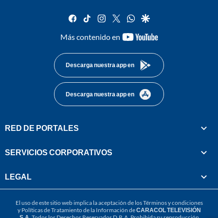
facebook
tiktok
instagram
twitter
whatsapp
google
youtube-
Más contenido en
footer
Descarga nuestra app en
Descarga nuestra app en
RED DE PORTALES
SERVICIOS CORPORATIVOS
LEGAL
El uso de este sitio web implica la aceptación de los
Términos y condiciones
y
Políticas de Tratamiento de la Información
de
CARACOL TELEVISIÓN
S.A.
Todos los Derechos Reservados D.R.A. Prohibida su reproducción