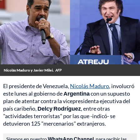
Nicolás Maduro y Javier Milei.
AFP
El presidente de Venezuela,
Nicolás Maduro
, involucró
este lunes al gobierno de
Argentina
con un supuesto
plan de atentar contra la vicepresidenta ejecutiva del
país caribeño,
Delcy Rodríguez
, entre otras
"actividades terroristas" por las que -indicó- se
detuvieron 125 "mercenarios" extranjeros.
Síganos en nuestro
WhatsApp Channel
, para recibir las