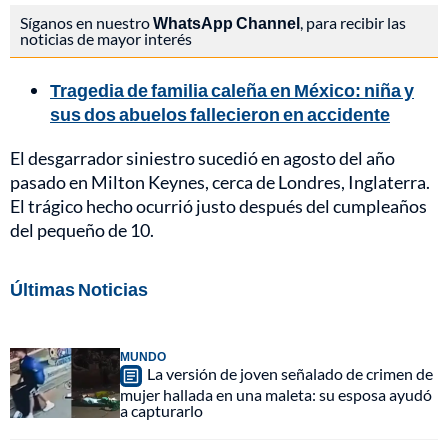
Síganos en nuestro
WhatsApp Channel
, para recibir las
noticias de mayor interés
Tragedia de familia caleña en México: niña y
sus dos abuelos fallecieron en accidente
El desgarrador siniestro sucedió en agosto del año
pasado en Milton Keynes, cerca de Londres, Inglaterra.
El trágico hecho ocurrió justo después del cumpleaños
del pequeño de 10.
Últimas Noticias
MUNDO
La versión de joven señalado de crimen de
mujer hallada en una maleta: su esposa ayudó
a capturarlo