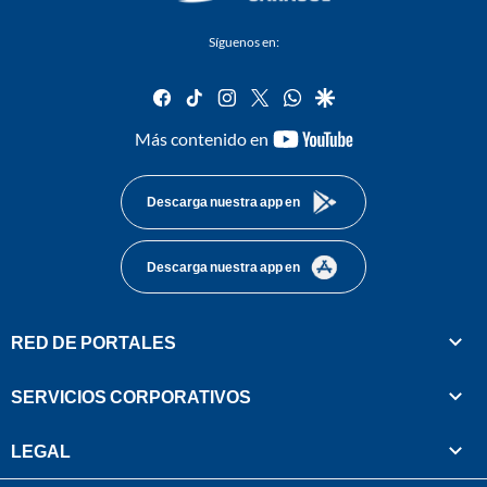
Síguenos en:
facebook
tiktok
instagram
twitter
whatsapp
google
youtube-
Más contenido en
footer
Descarga nuestra app en
Descarga nuestra app en
RED DE PORTALES
SERVICIOS CORPORATIVOS
LEGAL