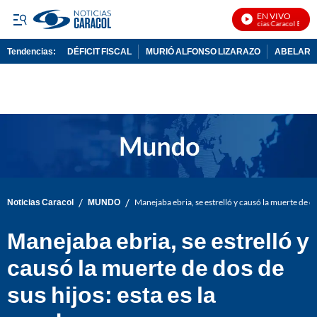
EN VIVO
Noticias Caracol En Viv
Tendencias:
DÉFICIT FISCAL
MURIÓ ALFONSO LIZARAZO
ABELARDO
PUBLICIDAD
/
/
Noticias Caracol
MUNDO
Manejaba ebria, se estrelló y causó la muerte de do
Manejaba ebria, se estrelló y
causó la muerte de dos de
sus hijos: esta es la