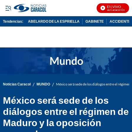
EN VIVO
Noticias Caracol En Vivo
Tendencias:
ABELARDO DE LA ESPRIELLA
GABINETE
ACCIDENTE 
PUBLICIDAD
/
/
Noticias Caracol
MUNDO
México será sede de los diálogos entre el régime
México será sede de los
diálogos entre el régimen de
Maduro y la oposición