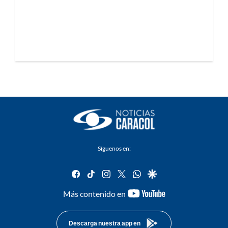
Síguenos en:
facebook
tiktok
instagram
twitter
whatsapp
google
youtube-
Más contenido en
footer
Descarga nuestra app en