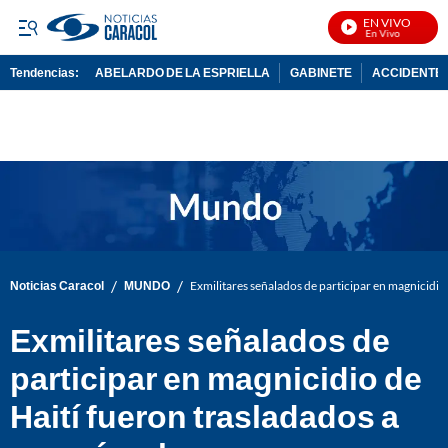
EN VIVO
N
Tendencias:
ABELARDO DE LA ESPRIELLA
GABINETE
ACCIDENTE 
PUBLICIDAD
/
/
Noticias Caracol
MUNDO
Exmilitares señalados de participar en magnicidio 
Exmilitares señalados de
participar en magnicidio de
Haití fueron trasladados a