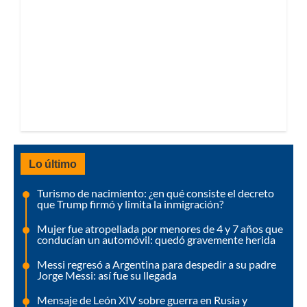
Lo último
Turismo de nacimiento: ¿en qué consiste el decreto
que Trump firmó y limita la inmigración?
Mujer fue atropellada por menores de 4 y 7 años que
conducían un automóvil: quedó gravemente herida
Messi regresó a Argentina para despedir a su padre
Jorge Messi: así fue su llegada
Mensaje de León XIV sobre guerra en Rusia y