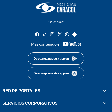
Síguenos en:
facebook
tiktok
instagram
twitter
whatsapp
google
youtube-
Más contenido en
footer
Descarga nuestra app en
Descarga nuestra app en
RED DE PORTALES
SERVICIOS CORPORATIVOS