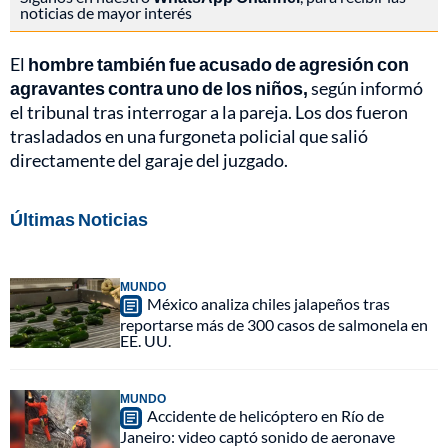
noticias de mayor interés
El
hombre también fue acusado de agresión con
agravantes contra uno de los niños,
según informó
el tribunal tras interrogar a la pareja. Los dos fueron
trasladados en una furgoneta policial que salió
directamente del garaje del juzgado.
Últimas Noticias
MUNDO
México analiza chiles jalapeños tras
reportarse más de 300 casos de salmonela en
EE. UU.
MUNDO
Accidente de helicóptero en Río de
Janeiro: video captó sonido de aeronave