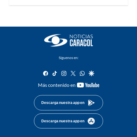
Síguenos en:
facebook
tiktok
instagram
twitter
whatsapp
google
youtube-
Más contenido en
footer
Descarga nuestra app en
Descarga nuestra app en