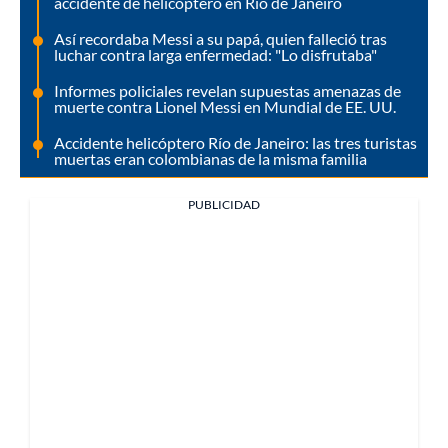
accidente de helicóptero en Río de Janeiro
Así recordaba Messi a su papá, quien falleció tras
luchar contra larga enfermedad: "Lo disfrutaba"
Informes policiales revelan supuestas amenazas de
muerte contra Lionel Messi en Mundial de EE. UU.
Accidente helicóptero Río de Janeiro: las tres turistas
muertas eran colombianas de la misma familia
PUBLICIDAD