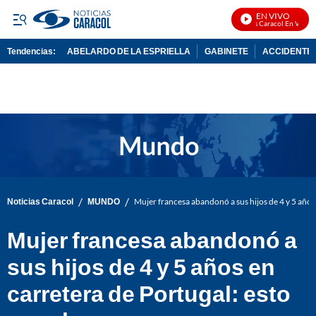
EN VIVO
Noticias Caracol En Vivo
Tendencias:
ABELARDO DE LA ESPRIELLA
GABINETE
ACCIDENTE 
PUBLICIDAD
/
/
Noticias Caracol
MUNDO
Mujer francesa abandonó a sus hijos de 4 y 5 años 
Mujer francesa abandonó a
sus hijos de 4 y 5 años en
carretera de Portugal: esto