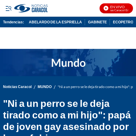
EN VIVO
Noticias Caracol En Vivo
Tendencias:
ABELARDO DE LA ESPRIELLA
GABINETE
ECOPETROL
PUBLICIDAD
/
/
Noticias Caracol
MUNDO
"Ni a un perro se le deja tirado como a mi hijo": 
"Ni a un perro se le deja
tirado como a mi hijo": papá
de joven gay asesinado por