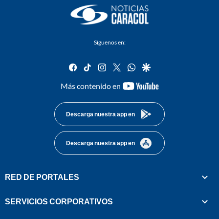
Síguenos en:
facebook
tiktok
instagram
twitter
whatsapp
google
youtube-
Más contenido en
footer
Descarga nuestra app en
Descarga nuestra app en
RED DE PORTALES
SERVICIOS CORPORATIVOS