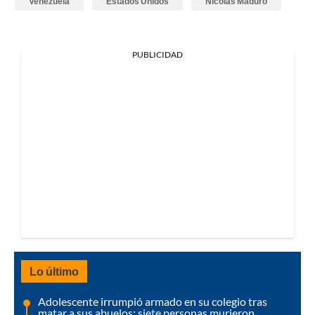
Venezuela
Estados Unidos
Nicolás Maduro
PUBLICIDAD
Lo último
Adolescente irrumpió armado en su colegio tras
matar a sus abuelos: siete personas murieron