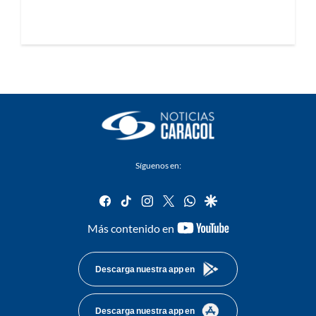
Síguenos en:
facebook
tiktok
instagram
twitter
whatsapp
google
youtube-
Más contenido en
footer
Descarga nuestra app en
Descarga nuestra app en