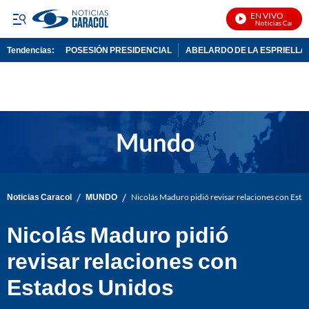
EN VIVO
Noticias Caracol 
Tendencias:
POSESIÓN PRESIDENCIAL
ABELARDO DE LA ESPRIELLA
PUBLICIDAD
/
/
Noticias Caracol
MUNDO
Nicolás Maduro pidió revisar relaciones con Est
Nicolás Maduro pidió
revisar relaciones con
Estados Unidos