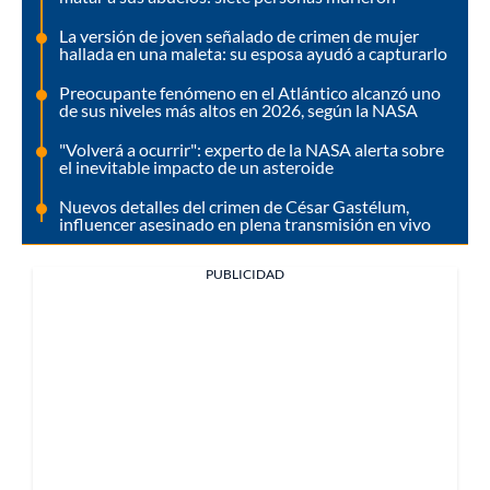
La versión de joven señalado de crimen de mujer
hallada en una maleta: su esposa ayudó a capturarlo
Preocupante fenómeno en el Atlántico alcanzó uno
de sus niveles más altos en 2026, según la NASA
"Volverá a ocurrir": experto de la NASA alerta sobre
el inevitable impacto de un asteroide
Nuevos detalles del crimen de César Gastélum,
influencer asesinado en plena transmisión en vivo
PUBLICIDAD