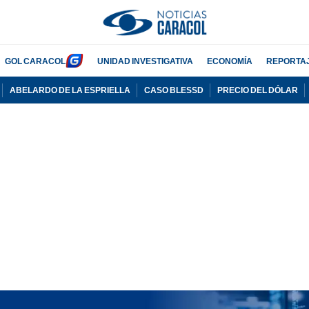
GOL CARACOL
UNIDAD INVESTIGATIVA
ECONOMÍA
REPORTA
ABELARDO DE LA ESPRIELLA
CASO BLESSD
PRECIO DEL DÓLAR
PUBLICIDAD