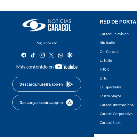
RED DE PORTA
Caracol Televisión
Blu Radio
Síguenos en:
Gol Caracol
facebook
tiktok
instagram
twitter
whatsapp
google
La Kalle
youtube-
Más contenido en
HJCK
footer
DiTu
Descarga nuestra app en
El Espectador
Teatro Mayor
Descarga nuestra app en
Caracol Internacional
Caracol Corporativo
Caracol Next