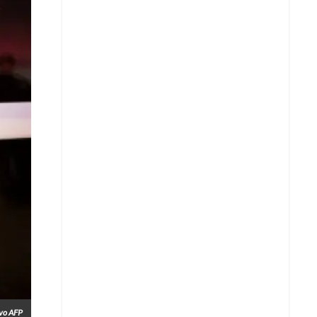
Whatsapp
Copiar enlace
Telegram
LinkedIn
vo AFP