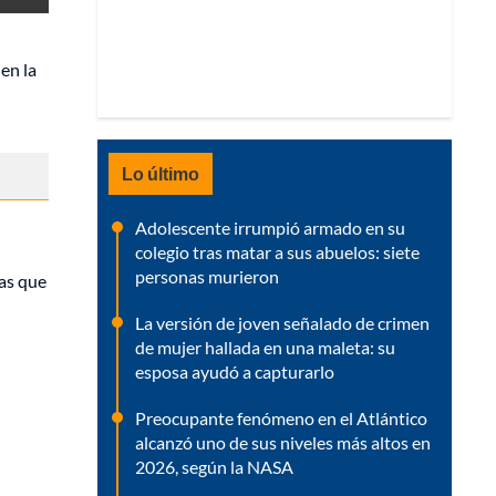
en la
Lo último
Adolescente irrumpió armado en su
colegio tras matar a sus abuelos: siete
personas murieron
ras que
La versión de joven señalado de crimen
de mujer hallada en una maleta: su
esposa ayudó a capturarlo
Preocupante fenómeno en el Atlántico
alcanzó uno de sus niveles más altos en
2026, según la NASA