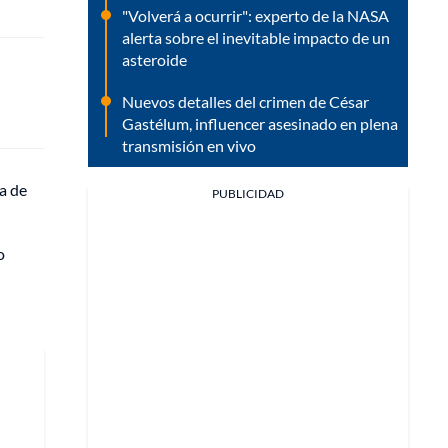
"Volverá a ocurrir": experto de la NASA
alerta sobre el inevitable impacto de un
asteroide
Nuevos detalles del crimen de César
Gastélum, influencer asesinado en plena
transmisión en vivo
ía de
PUBLICIDAD
o