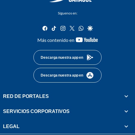
Síguenos en:
facebook
tiktok
instagram
twitter
whatsapp
google
youtube-
Más contenido en
footer
Descarga nuestra app en
Descarga nuestra app en
RED DE PORTALES
SERVICIOS CORPORATIVOS
LEGAL