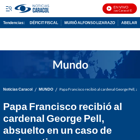
EN VIVO
Noticias Caracol En Vivo
Tendencias:
DÉFICIT FISCAL
MURIÓ ALFONSO LIZARAZO
ABELARDO
PUBLICIDAD
/
/
Noticias Caracol
MUNDO
Papa Francisco recibió al cardenal George Pell, a
Papa Francisco recibió al
cardenal George Pell,
absuelto en un caso de