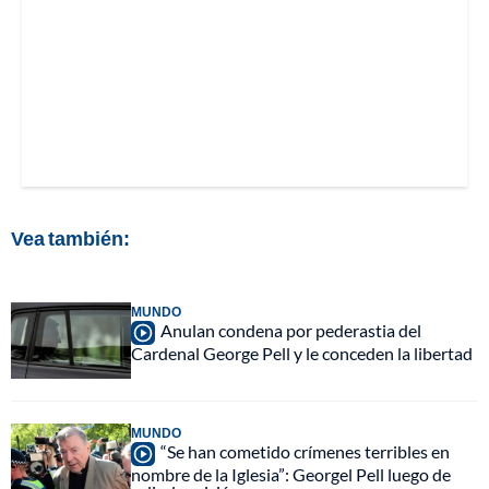
Vea también:
MUNDO
Anulan condena por pederastia del
Cardenal George Pell y le conceden la libertad
MUNDO
“Se han cometido crímenes terribles en
nombre de la Iglesia”: Georgel Pell luego de