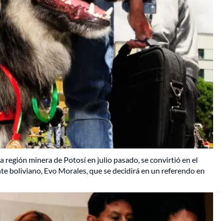
la región minera de Potosí en julio pasado, se convirtió en el
te boliviano, Evo Morales, que se decidirá en un referendo en