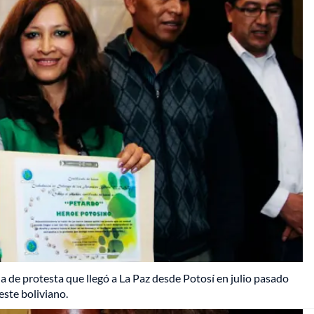
de protesta que llegó a La Paz desde Potosí en julio pasado
ste boliviano.