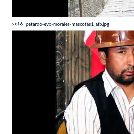
of
6
petardo-evo-morales-mascotas1_afp.jpg
5