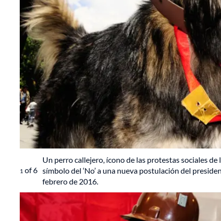
Un perro callejero, ícono de las protestas sociales de 
of
6
símbolo del ‘No’ a una nueva postulación del presiden
1
febrero de 2016.