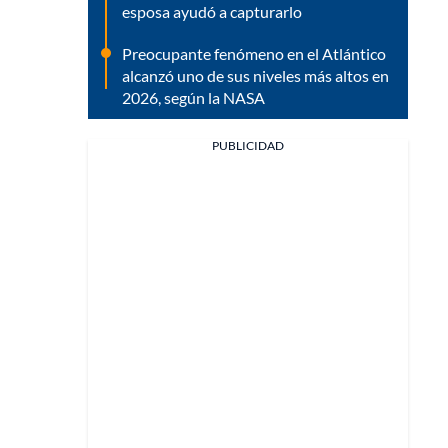
esposa ayudó a capturarlo
Preocupante fenómeno en el Atlántico
alcanzó uno de sus niveles más altos en
2026, según la NASA
PUBLICIDAD