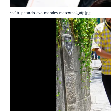
of
6
petardo-evo-morales-mascotas4_afp.jpg
4