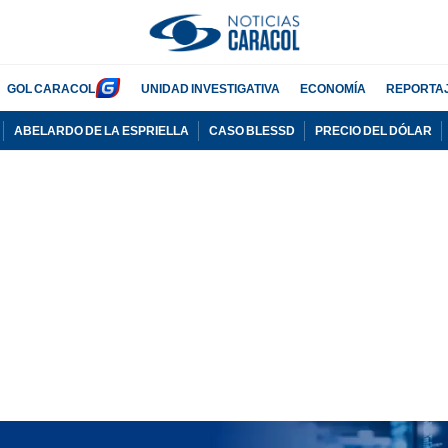
GOL CARACOL
UNIDAD INVESTIGATIVA
ECONOMÍA
REPORTA
ABELARDO DE LA ESPRIELLA
CASO BLESSD
PRECIO DEL DÓLAR
PUBLICIDAD