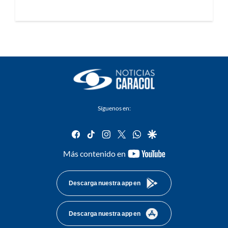
Síguenos en:
facebook
tiktok
instagram
twitter
whatsapp
google
youtube-
Más contenido en
footer
Descarga nuestra app en
Descarga nuestra app en