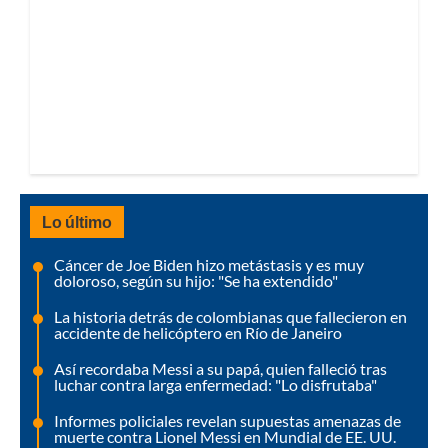
Lo último
Cáncer de Joe Biden hizo metástasis y es muy
doloroso, según su hijo: "Se ha extendido"
La historia detrás de colombianas que fallecieron en
accidente de helicóptero en Río de Janeiro
Así recordaba Messi a su papá, quien falleció tras
luchar contra larga enfermedad: "Lo disfrutaba"
Informes policiales revelan supuestas amenazas de
muerte contra Lionel Messi en Mundial de EE. UU.