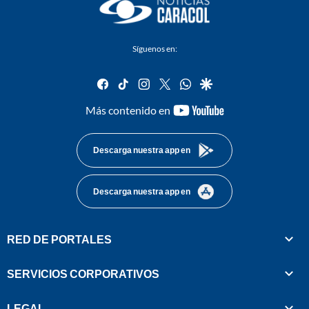
Síguenos en:
facebook
tiktok
instagram
twitter
whatsapp
google
youtube-
Más contenido en
footer
Descarga nuestra app en
Descarga nuestra app en
RED DE PORTALES
SERVICIOS CORPORATIVOS
LEGAL