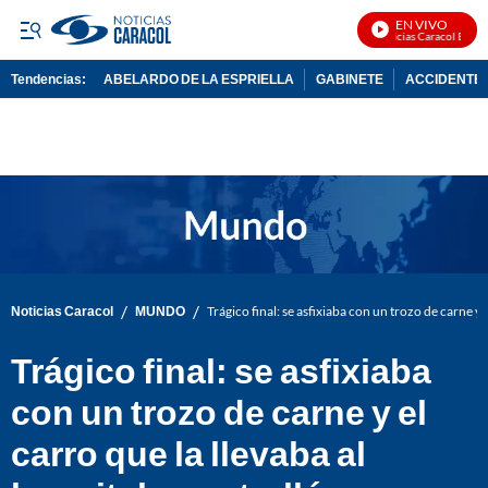
EN VIVO
Noticias Caracol En Viv
Tendencias:
ABELARDO DE LA ESPRIELLA
GABINETE
ACCIDENTE 
PUBLICIDAD
/
/
Noticias Caracol
MUNDO
Trágico final: se asfixiaba con un trozo de carne y e
Trágico final: se asfixiaba
con un trozo de carne y el
carro que la llevaba al