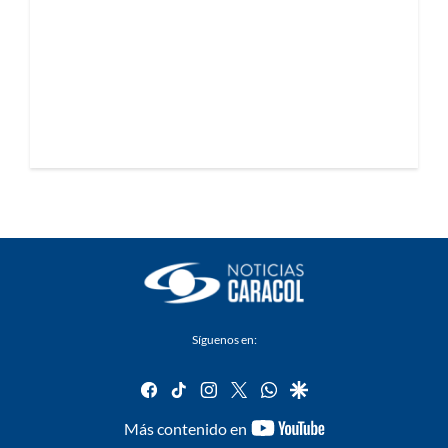
Síguenos en:
facebook
tiktok
instagram
twitter
whatsapp
google
youtube-
Más contenido en
footer