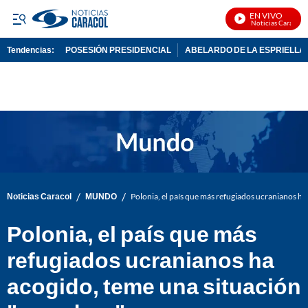
EN VIVO
Noticias Caracol En
Tendencias:
POSESIÓN PRESIDENCIAL
ABELARDO DE LA ESPRIELLA
PUBLICIDAD
/
/
Noticias Caracol
MUNDO
Polonia, el país que más refugiados ucranianos h
Polonia, el país que más
refugiados ucranianos ha
acogido, teme una situación