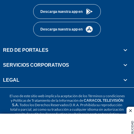
Descarga nuestra app en
Descarga nuestra app en
RED DE PORTALES
SERVICIOS CORPORATIVOS
LEGAL
El uso de este sitio web implica la aceptación de los
Términos y condiciones
y
Políticas de Tratamiento de la Información
de
CARACOL TELEVISIÓN
S.A.
Todos los Derechos Reservados D.R.A. Prohibida su reproducción
total o parcial, así como su traducción a cualquier idioma sin autorización
cl
escrita de su titular. Reproduction in whole or in part, or translation
without written permission is prohibited. All rights reserved 2025.
PUBLICIDAD
MIEMBRO DE: