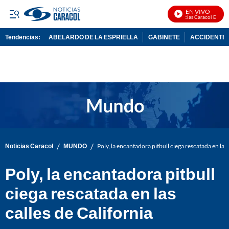
EN VIVO
Noticias Caracol En Vivo
Tendencias:
ABELARDO DE LA ESPRIELLA
GABINETE
ACCIDENTE 
PUBLICIDAD
/
/
Noticias Caracol
MUNDO
Poly, la encantadora pitbull ciega rescatada en las 
Poly, la encantadora pitbull
ciega rescatada en las
calles de California