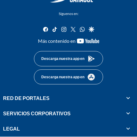
Síguenos en:
facebook
tiktok
instagram
twitter
whatsapp
google
youtube-
Más contenido en
footer
Descarga nuestra app en
Descarga nuestra app en
RED DE PORTALES
SERVICIOS CORPORATIVOS
LEGAL