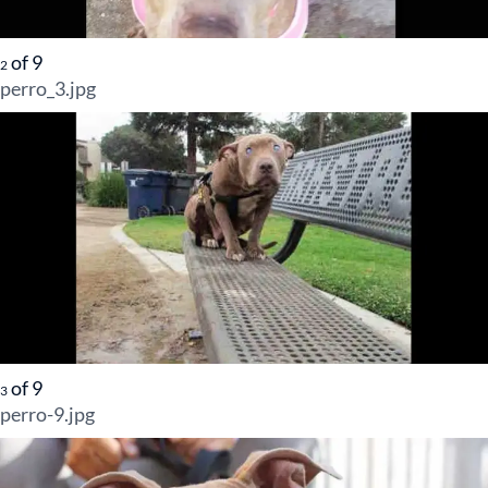
of
9
2
perro_3.jpg
of
9
3
perro-9.jpg