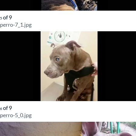
of
9
5
perro-7_1.jpg
of
9
6
perro-5_0.jpg