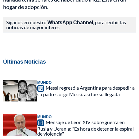
hogar de adopción.
Síganos en nuestro
WhatsApp Channel
, para recibir las
noticias de mayor interés
Últimas Noticias
MUNDO
Messi regresó a Argentina para despedir a
su padre Jorge Messi: así fue su llegada
MUNDO
Mensaje de León XIV sobre guerra en
Rusia y Ucrania: "Es hora de detener la espiral
de violencia"