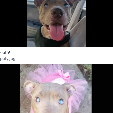
of
9
1
poly.jpg