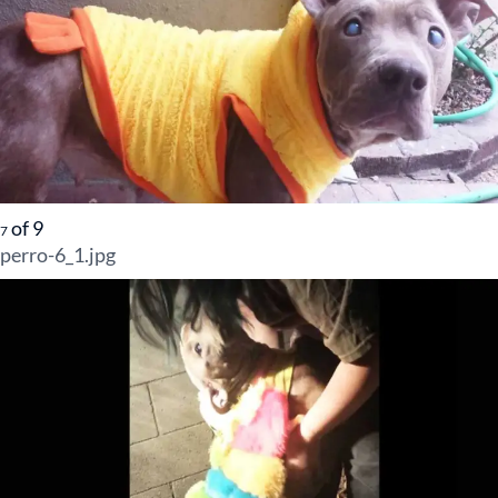
of
9
7
perro-6_1.jpg