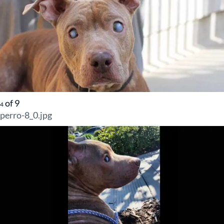
of
9
4
perro-8_0.jpg