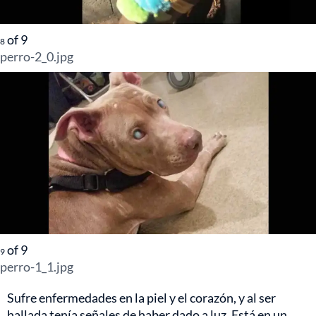
of
9
8
perro-2_0.jpg
of
9
9
perro-1_1.jpg
Sufre enfermedades en la piel y el corazón, y al ser
hallada tenía señales de haber dado a luz. Está en un