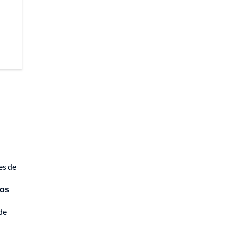
es de
cos
de