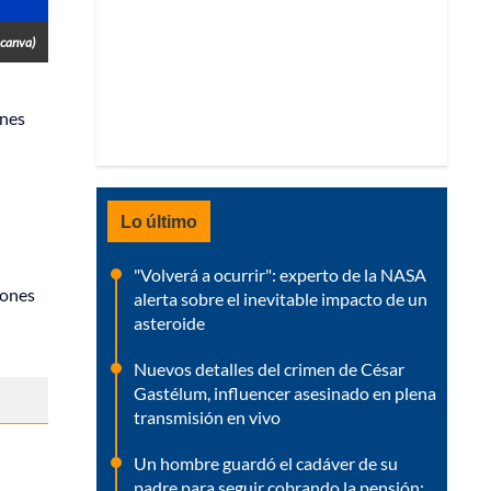
 canva)
ones
Lo último
"Volverá a ocurrir": experto de la NASA
iones
alerta sobre el inevitable impacto de un
asteroide
Nuevos detalles del crimen de César
Gastélum, influencer asesinado en plena
transmisión en vivo
Un hombre guardó el cadáver de su
padre para seguir cobrando la pensión: