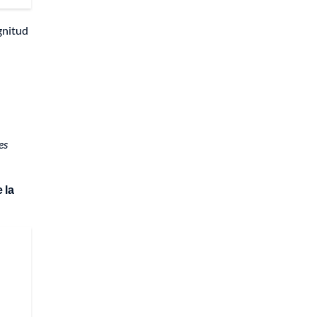
gnitud
es
 la