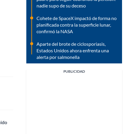
nadie supo de su deceso
Cohete de SpaceX impactó de forma no
planificada contra la superficie lunar,
confirmó la NASA
Aparte del brote de ciclosporiasis,
Estados Unidos ahora enfrenta una
alerta por salmonella
PUBLICIDAD
uido