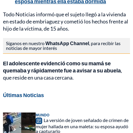
esposa mientras ella estaba dormida
Todo Noticias informó que el sujeto llegó a la vivienda
en estado de embriaguez y cometió los hechos frente al
hijo de la víctima, de 15 años.
Síganos en nuestro
WhatsApp Channel
, para recibir las
noticias de mayor interés
El adolescente evidenció como su mamá se
quemaba y rápidamente fue a avisar a su abuela
,
que reside en una casa cercana.
Últimas Noticias
MUNDO
La versión de joven señalado de crimen de
mujer hallada en una maleta: su esposa ayudó
a capturarlo