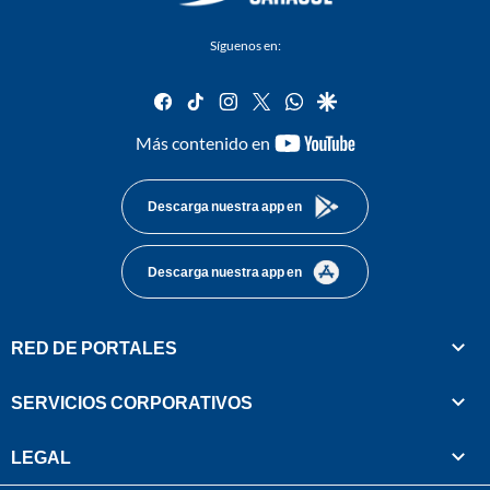
Síguenos en:
facebook
tiktok
instagram
twitter
whatsapp
google
youtube-
Más contenido en
footer
Descarga nuestra app en
Descarga nuestra app en
RED DE PORTALES
SERVICIOS CORPORATIVOS
LEGAL