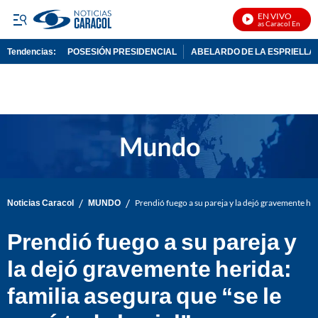
EN VIVO
Noticias Caracol En Vivo
Tendencias:
POSESIÓN PRESIDENCIAL
ABELARDO DE LA ESPRIELLA
PUBLICIDAD
/
/
Noticias Caracol
MUNDO
Prendió fuego a su pareja y la dejó gravemente heri
Prendió fuego a su pareja y
la dejó gravemente herida:
familia asegura que “se le