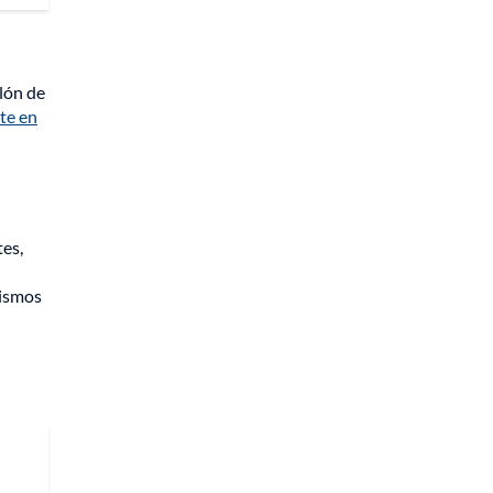
lón de
te en
es,
nismos