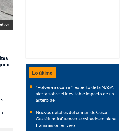
 Blanca
s
ites
ágono
Lo último
"Volverá a ocurrir": experto de la NASA
alerta sobre el inevitable impacto de un
es
asteroide
Nuevos detalles del crimen de César
on
Gastélum, influencer asesinado en plena
transmisión en vivo