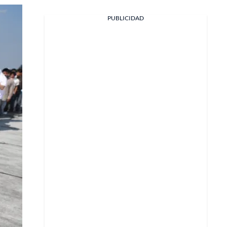
Facebook
PUBLICIDAD
X
Whatsapp
Copiar enlace
Telegram
LinkedIn