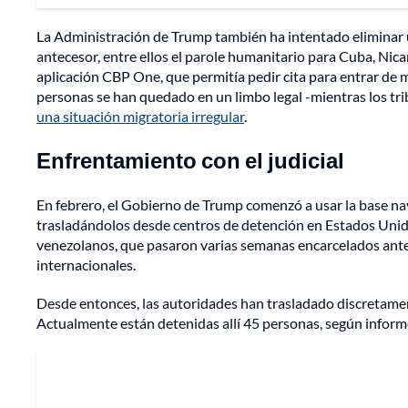
La Administración de Trump también ha intentado eliminar u
antecesor, entre ellos el parole humanitario para Cuba, Nica
aplicación CBP One, que permitía pedir cita para entrar de 
personas se han quedado en un limbo legal -mientras los tr
una situación migratoria irregular
.
Enfrentamiento con el judicial
En febrero, el Gobierno de Trump comenzó a usar la base n
trasladándolos desde centros de detención en Estados Unidos
venezolanos, que pasaron varias semanas encarcelados ante
internacionales.
Desde entonces, las autoridades han trasladado discretament
Actualmente están detenidas allí 45 personas, según inform