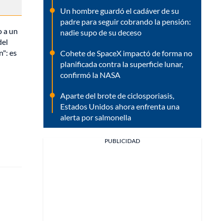
Un hombre guardó el cadáver de su
padre para seguir cobrando la pensión:
o a un
nadie supo de su deceso
del
": es
Cohete de SpaceX impactó de forma no
planificada contra la superficie lunar,
confirmó la NASA
Aparte del brote de ciclosporiasis,
Estados Unidos ahora enfrenta una
alerta por salmonella
PUBLICIDAD