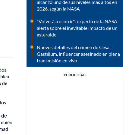
alcanzó uno de sus niveles más altos en
2026, según la NASA
"Volverá a ocurrir": experto de la NASA
alerta sobre el inevitable impacto de un
asteroide
Nuevos detalles del crimen de César
Gastélum, influencer asesinado en plena
transmisión en vivo
dos
PUBLICIDAD
mblea
o de
dos
 de
También
amad