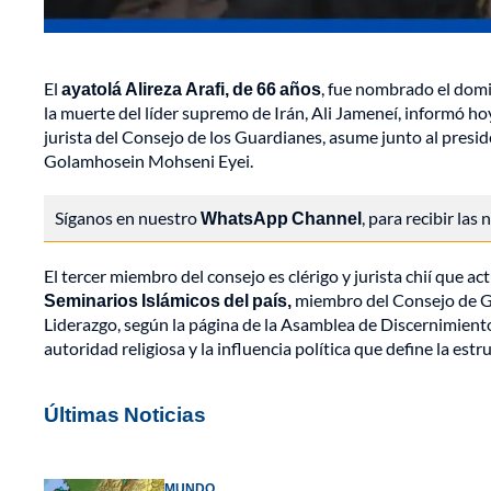
El
ayatolá Alireza Arafi, de 66 años
, fue nombrado el domi
la muerte del líder supremo de Irán, Ali Jameneí, informó h
jurista del Consejo de los Guardianes, asume junto al presid
Golamhosein Mohseni Eyei.
Síganos en nuestro
WhatsApp Channel
, para recibir las
El tercer miembro del consejo es clérigo y jurista chií que 
Seminarios Islámicos del país,
miembro del Consejo de Gu
Liderazgo, según la página de la Asamblea de Discernimiento.
autoridad religiosa y la influencia política que define la est
Últimas Noticias
MUNDO