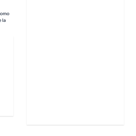
 como
 la