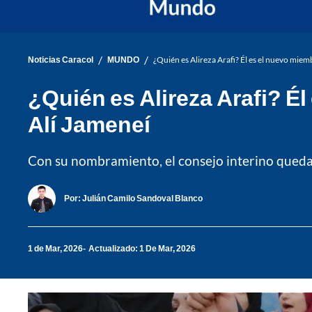
/
/
Noticias Caracol
MUNDO
¿Quién es Alireza Arafi? Él es el nuevo miem
¿Quién es Alireza Arafi? Él
Alí Jameneí
Con su nombramiento, el consejo interino queda a
Por:
Julián Camilo Sandoval Blanco
1 de Mar, 2026
Actualizado: 1 De Mar, 2026