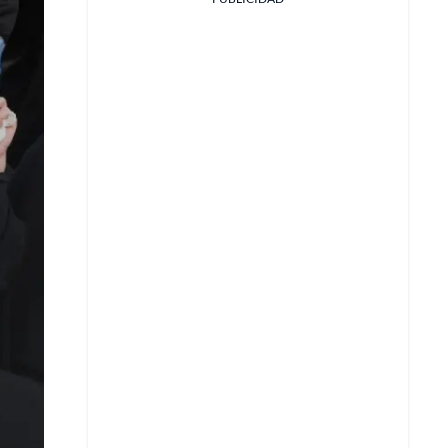
Facebook
X
Whatsapp
Copiar enlace
Telegram
LinkedIn