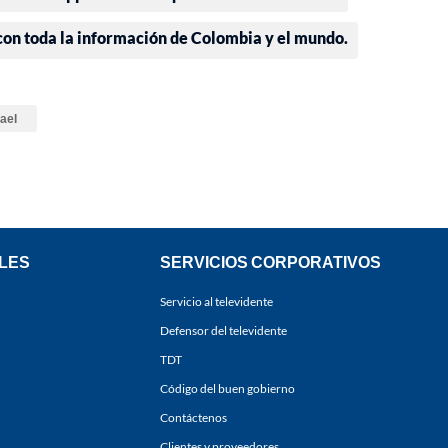
 con toda la información de Colombia y el mundo.
rael
LES
SERVICIOS CORPORATIVOS
Servicio al televidente
Defensor del televidente
TDT
Código del buen gobierno
Contáctenos
Clientes y proveedores