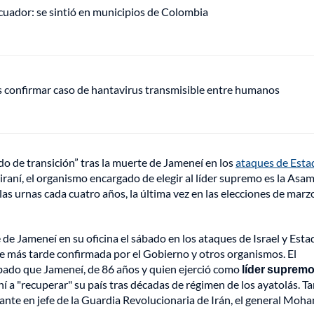
uador: se sintió en municipios de Colombia
s confirmar caso de hantavirus transmisible entre humanos
odo de transición” tras la muerte de Jameneí en los
ataques de Esta
n iraní, el organismo encargado de elegir al líder supremo es la Asa
las urnas cada cuatro años, la última vez en las elecciones de marz
 de Jameneí en su oficina el sábado en los ataques de Israel y Esta
ue más tarde confirmada por el Gobierno y otros organismos. El
bado que Jameneí, de 86 años y quien ejerció como
líder supremo
aní a "recuperar" su país tras décadas de régimen de los ayatolás. 
ante en jefe de la Guardia Revolucionaria de Irán, el general Moh