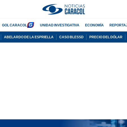
GOL CARACOL
UNIDAD INVESTIGATIVA
ECONOMÍA
REPORTA
ABELARDO DE LA ESPRIELLA
CASO BLESSD
PRECIO DEL DÓLAR
PUBLICIDAD