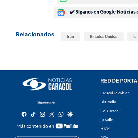
✔️ Síganos en Google Noticias
Relacionados
Irán
Estados Unidos
Is
RED DE PORTA
Caracol Televisión
Blu Radio
Síguenos en:
Gol Caracol
facebook
tiktok
instagram
twitter
whatsapp
google
La Kalle
youtube-
Más contenido en
HJCK
footer
DiTu