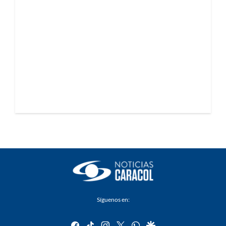
Síguenos en:
facebook
tiktok
instagram
twitter
whatsapp
google