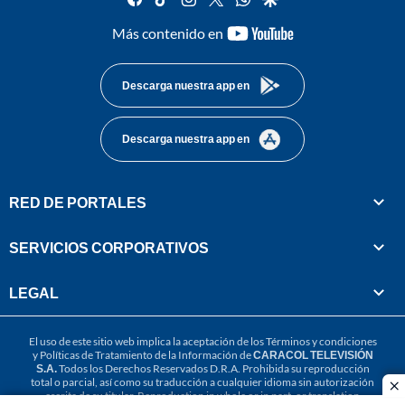
youtube-
Más contenido en
footer
Descarga nuestra app en
Descarga nuestra app en
RED DE PORTALES
SERVICIOS CORPORATIVOS
LEGAL
El uso de este sitio web implica la aceptación de los
Términos y condiciones
y
Políticas de Tratamiento de la Información
de
CARACOL TELEVISIÓN
S.A.
Todos los Derechos Reservados D.R.A. Prohibida su reproducción
total o parcial, así como su traducción a cualquier idioma sin autorización
cl
escrita de su titular. Reproduction in whole or in part, or translation