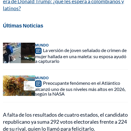
era de Donald Trump: ¿qué les espera a colombianos y
latinos?
Últimas Noticias
MUNDO
La versión de joven señalado de crimen de
mujer hallada en una maleta: su esposa ayudó
a capturarlo
MUNDO
Preocupante fenómeno en el Atlántico
alcanzó uno de sus niveles más altos en 2026,
según la NASA
A falta de los resultados de cuatro estados, el candidato
republicano ya suma 292 votos electorales frente a 224
de su rival, quien lo llamó para felicitarlo.