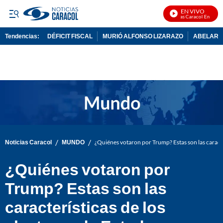
EN VIVO
Noticias Caracol En Vivo
Tendencias:
DÉFICIT FISCAL
MURIÓ ALFONSO LIZARAZO
ABELARDO
PUBLICIDAD
/
/
Noticias Caracol
MUNDO
¿Quiénes votaron por Trump? Estas son las caracte
¿Quiénes votaron por
Trump? Estas son las
características de los