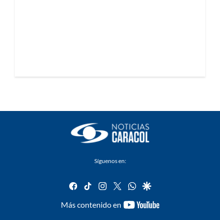
Síguenos en:
facebook
tiktok
instagram
twitter
whatsapp
google
youtube-
Más contenido en
footer