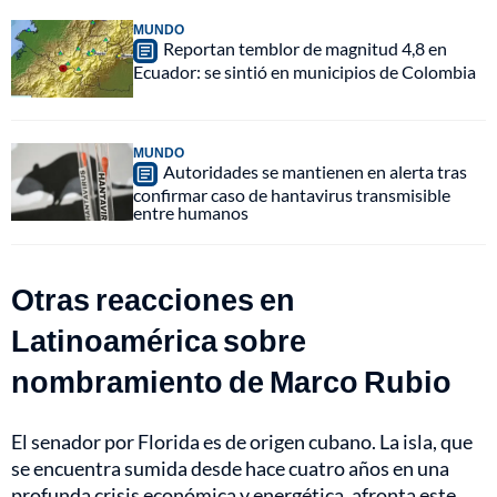
MUNDO
Reportan temblor de magnitud 4,8 en
Ecuador: se sintió en municipios de Colombia
MUNDO
Autoridades se mantienen en alerta tras
confirmar caso de hantavirus transmisible
entre humanos
Otras reacciones en
Latinoamérica sobre
nombramiento de Marco Rubio
El senador por Florida es de origen cubano. La isla, que
se encuentra sumida desde hace cuatro años en una
profunda crisis económica y energética, afronta este