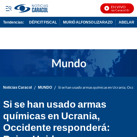
EN VIVO
Noticias Caracol En Vivo
Tendencias:
DÉFICIT FISCAL
MURIÓ ALFONSO LIZARAZO
ABELARDO
PUBLICIDAD
/
/
Noticias Caracol
MUNDO
Si se han usado armas químicas en Ucrania, Occi
Si se han usado armas
químicas en Ucrania,
Occidente responderá: