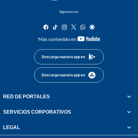
Síguenos en:
facebook
tiktok
instagram
twitter
whatsapp
google
youtube-
Más contenido en
footer
Descarga nuestra app en
Descarga nuestra app en
RED DE PORTALES
SERVICIOS CORPORATIVOS
LEGAL