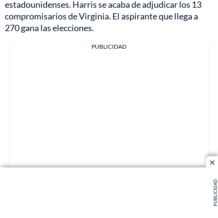
estadounidenses. Harris se acaba de adjudicar los 13
compromisarios de Virginia. El aspirante que llega a
270 gana las elecciones.
PUBLICIDAD
cl
11:33 p.m.: Fallos en el sistema
PUBLICIDAD
de voto electrónico en
Pensilvania no prueban fraude