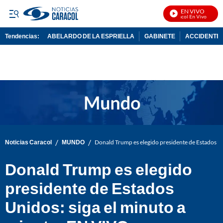
EN VIVO
Noticias Caracol En Vivo
Tendencias:
ABELARDO DE LA ESPRIELLA
GABINETE
ACCIDENTE 
PUBLICIDAD
/
/
Noticias Caracol
MUNDO
Donald Trump es elegido presidente de Estados Un
Donald Trump es elegido
presidente de Estados
Unidos: siga el minuto a