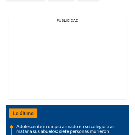
PUBLICIDAD
Lo último
Adolescente irrumpió armado en su colegio tras
matar a sus abuelos: siete personas murieron