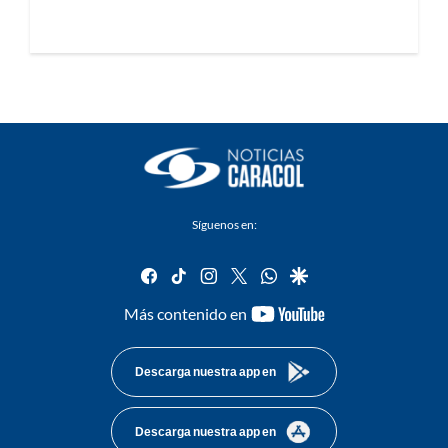
Síguenos en:
facebook
tiktok
instagram
twitter
whatsapp
google
youtube-
Más contenido en
footer
Descarga nuestra app en
Descarga nuestra app en