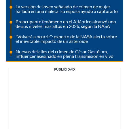
La versión de joven señalado de crimen de mujer
hallada en una maleta: su esposa ayudó a capturarlo
Preocupante fenómeno en el Atlántico alcanzó uno
de sus niveles más altos en 2026, según la NASA
"Volverá a ocurrir": experto de la NASA alerta sobre
el inevitable impacto de un asteroide
Nuevos detalles del crimen de César Gastélum,
influencer asesinado en plena transmisión en vivo
PUBLICIDAD