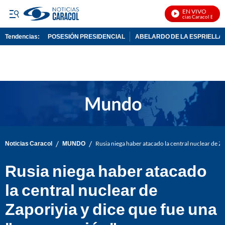
EN VIVO
Noticias Caracol En Vivo
Tendencias:
POSESIÓN PRESIDENCIAL
ABELARDO DE LA ESPRIELLA
PUBLICIDAD
/
/
Noticias Caracol
MUNDO
Rusia niega haber atacado la central nuclear de Z
Rusia niega haber atacado
la central nuclear de
Zaporiyia y dice que fue una