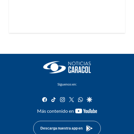
Síguenos en:
facebook
tiktok
instagram
twitter
whatsapp
google
youtube-
Más contenido en
footer
Descarga nuestra app en