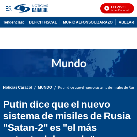
EN VIVO
Noticias Caracol En Viv
Tendencias:
DÉFICIT FISCAL
MURIÓ ALFONSO LIZARAZO
ABELARDO
PUBLICIDAD
/
/
Noticias Caracol
MUNDO
Putin dice que el nuevo sistema de misiles de Rusi
Putin dice que el nuevo
sistema de misiles de Rusia
"Satan-2" es "el más