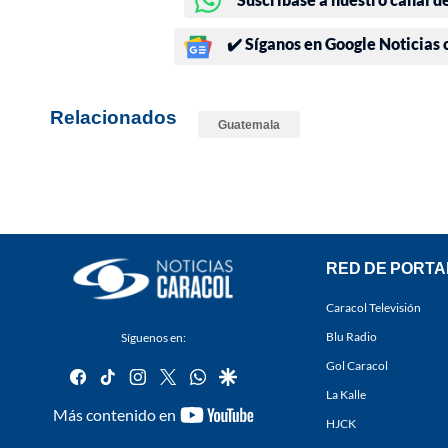
✔️ Síganos en Google Noticias
Relacionados
Guatemala
RED DE PORTA
Caracol Televisión
Blu Radio
Síguenos en:
Gol Caracol
facebook
tiktok
instagram
twitter
whatsapp
google
La Kalle
youtube-
Más contenido en
HJCK
footer