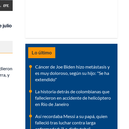
o.
EFE.
 julio
Lo último
Cáncer de Joe Biden hizo metástasis y
rdieron
es muy doloroso, según su hijo: "Se ha
ra, y
extendido"
La historia detrás de colombianas que
fallecieron en accidente de helicóptero
en Río de Janeiro
Así recordaba Messi a su papá, quien
falleció tras luchar contra larga
enfermedad: "Lo disfrutaba"