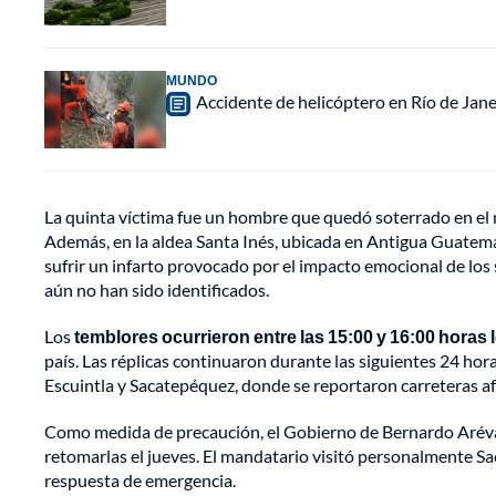
MUNDO
Accidente de helicóptero en Río de Jan
La quinta víctima fue un hombre que quedó soterrado en el 
Además, en la aldea Santa Inés, ubicada en Antigua Guatema
sufrir un infarto provocado por el impacto emocional de los
aún no han sido identificados.
Los
temblores ocurrieron entre las 15:00 y 16:00 horas 
país. Las réplicas continuaron durante las siguientes 24 ho
Escuintla y Sacatepéquez, donde se reportaron carreteras a
Como medida de precaución, el Gobierno de Bernardo Arévalo
retomarlas el jueves. El mandatario visitó personalmente Sa
respuesta de emergencia.