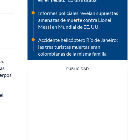
Informes policiales revelan supuestas
amenazas de muerte contra Lionel
Messi en Mundial de EE. UU.
Accidente helicóptero Río de Janeiro:
las tres turistas muertas eran
colombianas de la misma familia
a.
ras
PUBLICIDAD
uerpos
el