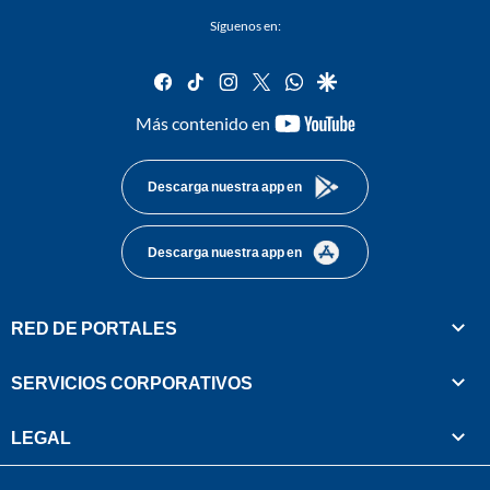
Síguenos en:
facebook
tiktok
instagram
twitter
whatsapp
google
youtube-
Más contenido en
footer
Descarga nuestra app en
Descarga nuestra app en
RED DE PORTALES
SERVICIOS CORPORATIVOS
LEGAL