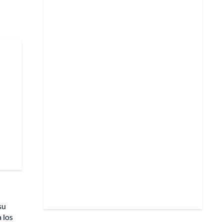
su
 los