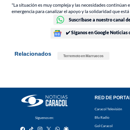
"La situación es muy compleja y las necesidades continúan e
emergencia para canalizar el apoyo y la solidaridad que est
Suscríbase a nuestro canal d
✔️ Síganos en Google Noticias
Relacionados
Terremoto en Marruecos
RED DE PORTA
Caracol Televisión
Blu Radio
Síguenos en:
Gol Caracol
facebook
tiktok
instagram
twitter
whatsapp
google