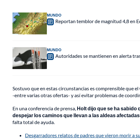
MUNDO
Reportan temblor de magnitud 4,8 en Ec
MUNDO
Autoridades se mantienen en alerta tra
Sostuvo que en estas circunstancias es comprensible que e
-entre varias otras ofertas- y así evitar problemas de coordi
En una conferencia de prensa,
Holt dijo que se ha sabido 
despejar los caminos que llevan a las aldeas afectada
falta total de ayuda.
Desgarradores relatos de padres que vieron morir a s