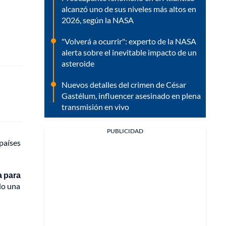
alcanzó uno de sus niveles más altos en
2026, según la NASA
"Volverá a ocurrir": experto de la NASA
alerta sobre el inevitable impacto de un
asteroide
Nuevos detalles del crimen de César
Gastélum, influencer asesinado en plena
transmisión en vivo
PUBLICIDAD
países
a para
do una