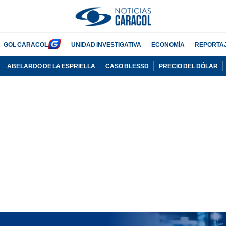
GOL CARACOL
UNIDAD INVESTIGATIVA
ECONOMÍA
REPORTA
ABELARDO DE LA ESPRIELLA
CASO BLESSD
PRECIO DEL DÓLAR
PUBLICIDAD