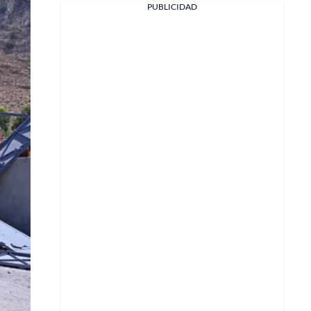
PUBLICIDAD
Facebook
X
Whatsapp
Copiar enlace
Telegram
LinkedIn