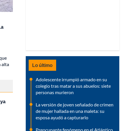
La
 que
 alta
Lo último
Adolescente irrumpió armado en su
colegio tras matar a sus abuelos: siete
personas murieron
aya
La versión de joven señalado de crimen
de mujer hallada en una maleta: su
esposa ayudó a capturarlo
Preocupante fenómeno en el Atlántico