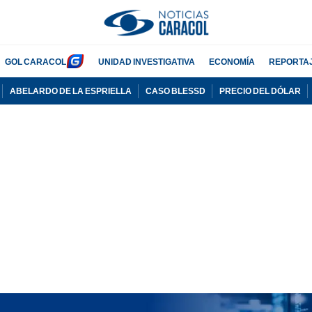
GOL CARACOL
UNIDAD INVESTIGATIVA
ECONOMÍA
REPORTA
ABELARDO DE LA ESPRIELLA
CASO BLESSD
PRECIO DEL DÓLAR
PUBLICIDAD