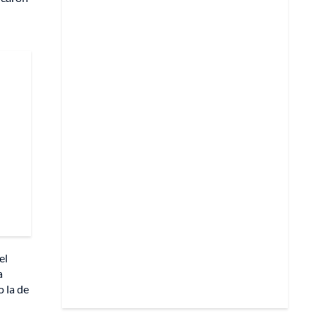
el
a
o la de