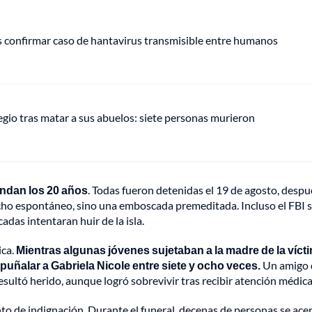
s confirmar caso de hantavirus transmisible entre humanos
gio tras matar a sus abuelos: siete personas murieron
ondan los 20 años
. Todas fueron detenidas el 19 de agosto, despu
cho espontáneo, sino una emboscada premeditada. Incluso el FBI 
adas intentaran huir de la isla.
ica.
Mientras algunas jóvenes sujetaban a la madre de la víct
apuñalar a Gabriela Nicole entre siete y ocho veces.
Un amigo 
sultó herido, aunque logró sobrevivir tras recibir atención médica
o de indignación. Durante el funeral, decenas de personas se ace