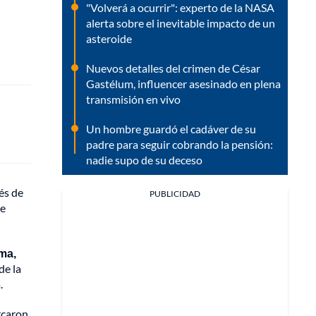
"Volverá a ocurrir": experto de la NASA
alerta sobre el inevitable impacto de un
asteroide
Nuevos detalles del crimen de César
Gastélum, influencer asesinado en plena
transmisión en vivo
Un hombre guardó el cadáver de su
padre para seguir cobrando la pensión:
nadie supo de su deceso
és de
PUBLICIDAD
se
ima,
de la
.
rcaron