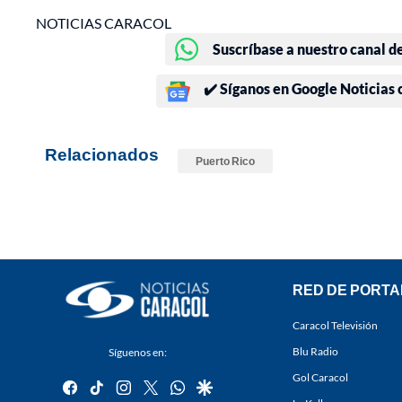
NOTICIAS CARACOL
Suscríbase a nuestro canal d
✔️ Síganos en Google Noticias
Relacionados
Puerto Rico
RED DE PORTA
Caracol Televisión
Blu Radio
Síguenos en:
Gol Caracol
facebook
tiktok
instagram
twitter
whatsapp
google