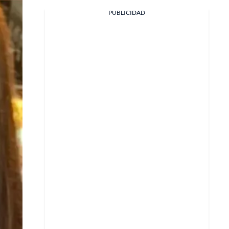
Facebook
PUBLICIDAD
X
Whatsapp
Copiar enlace
Telegram
LinkedIn