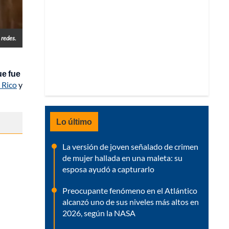
 redes.
ue fue
 Rico
y
Lo último
La versión de joven señalado de crimen
de mujer hallada en una maleta: su
esposa ayudó a capturarlo
Preocupante fenómeno en el Atlántico
alcanzó uno de sus niveles más altos en
2026, según la NASA