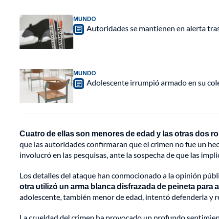
MUNDO
Autoridades se mantienen en alerta tra
MUNDO
Adolescente irrumpió armado en su cole
Cuatro de ellas son menores de edad y las otras dos r
que las autoridades confirmaran que el crimen no fue un he
involucró en las pesquisas, ante la sospecha de que las implic
Los detalles del ataque han conmocionado a la opinión públ
otra utilizó un arma blanca disfrazada de peineta para 
adolescente, también menor de edad, intentó defenderla y re
La crueldad del crimen ha provocado un profundo sentimient