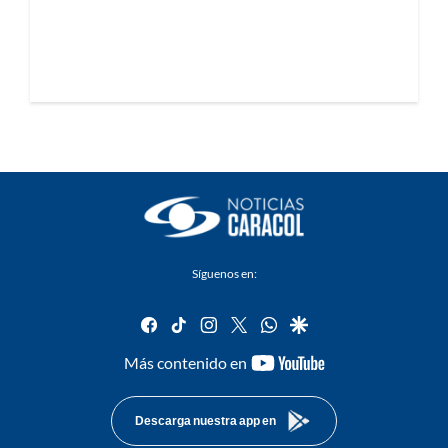
Síguenos en:
facebook
tiktok
instagram
twitter
whatsapp
google
youtube-
Más contenido en
footer
Descarga nuestra app en