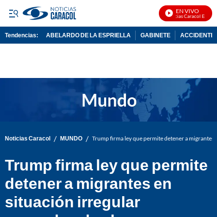
EN VIVO
Noticias Caracol En Vivo
Tendencias:
ABELARDO DE LA ESPRIELLA
GABINETE
ACCIDENTE 
PUBLICIDAD
/
/
Noticias Caracol
MUNDO
Trump firma ley que permite detener a migrantes e
Trump firma ley que permite
detener a migrantes en
situación irregular