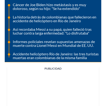
Cáncer de Joe Biden hizo metástasis y es muy
doloroso, según su hijo: "Se ha extendido"
La historia detrás de colombianas que fallecieron en
accidente de helicóptero en Río de Janeiro
Así recordaba Messi a su papá, quien falleció tras
luchar contra larga enfermedad: "Lo disfrutaba"
Informes policiales revelan supuestas amenazas de
muerte contra Lionel Messi en Mundial de EE. UU.
Accidente helicóptero Río de Janeiro: las tres turistas
muertas eran colombianas de la misma familia
PUBLICIDAD