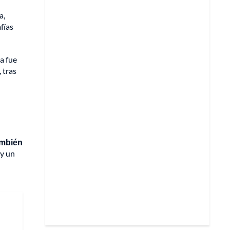
a,
fías
a fue
 tras
también
 y un