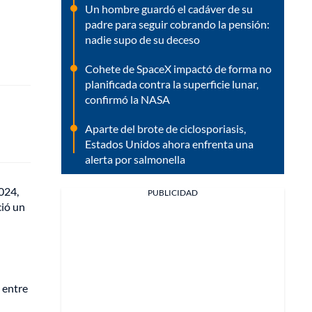
Un hombre guardó el cadáver de su
padre para seguir cobrando la pensión:
nadie supo de su deceso
Cohete de SpaceX impactó de forma no
planificada contra la superficie lunar,
confirmó la NASA
Aparte del brote de ciclosporiasis,
Estados Unidos ahora enfrenta una
alerta por salmonella
2024,
PUBLICIDAD
ció un
a entre