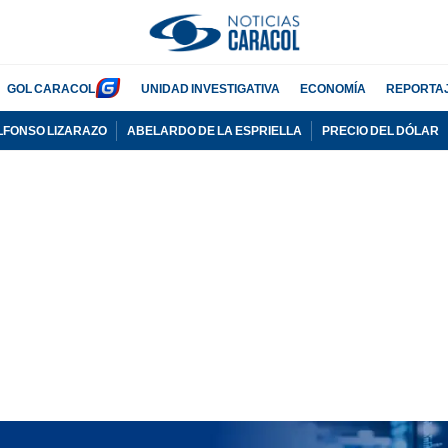
GOL CARACOL
UNIDAD INVESTIGATIVA
ECONOMÍA
REPORTA
LFONSO LIZARAZO
ABELARDO DE LA ESPRIELLA
PRECIO DEL DÓLAR
PUBLICIDAD