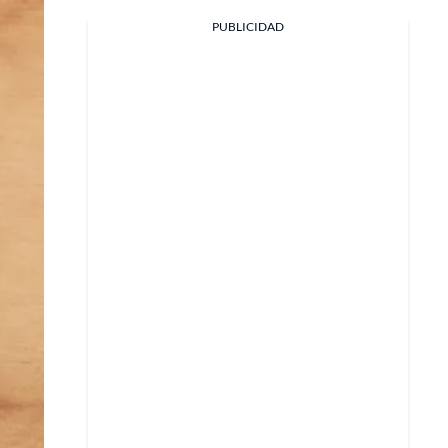
PUBLICIDAD
Facebook
X
Whatsapp
Copiar enlace
Telegram
LinkedIn