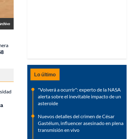
Archivo
mera
68
Lo último
"Volverá a ocurrir": experto de la NASA
rsidad
alerta sobre el inevitable impacto de un
asteroide
ya
Nuevos detalles del crimen de César
Gastélum, influencer asesinado en plena
transmisión en vivo