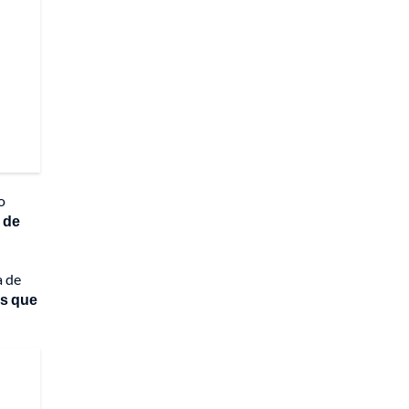
o
s de
a de
as que