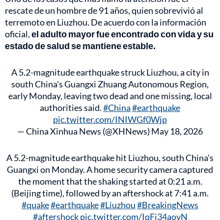
rescate de un hombre de 91 años, quien sobrevivió al
terremoto en Liuzhou. De acuerdo con la información
oficial,
el adulto mayor fue encontrado con vida y su
estado de salud se mantiene estable.
A 5.2-magnitude earthquake struck Liuzhou, a city in
south China's Guangxi Zhuang Autonomous Region,
early Monday, leaving two dead and one missing, local
authorities said.
#China
#earthquake
pic.twitter.com/INIWGf0Wjp
— China Xinhua News (@XHNews)
May 18, 2026
A 5.2-magnitude earthquake hit Liuzhou, south China's
Guangxi on Monday. A home security camera captured
the moment that the shaking started at 0:21 a.m.
(Beijing time), followed by an aftershock at 7:41 a.m.
#quake
#earthquake
#Liuzhou
#BreakingNews
#aftershock
pic.twitter.com/IqFj34aovN