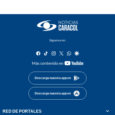
Síguenos en:
facebook
tiktok
instagram
twitter
whatsapp
google
youtube-
Más contenido en
footer
Descarga nuestra app en
Descarga nuestra app en
RED DE PORTALES