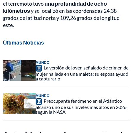
el terremoto tuvo
una profundidad de ocho
kilómetros
y se localizó en las coordenadas 24,38
grados de latitud norte y 109,26 grados de longitud
este.
Últimas Noticias
MUNDO
La versión de joven señalado de crimen de
mujer hallada en una maleta: su esposa ayudó
a capturarlo
MUNDO
Preocupante fenómeno en el Atlántico
alcanzó uno de sus niveles más altos en 2026,
según la NASA