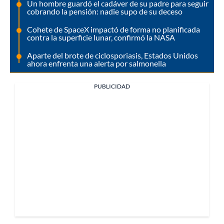
Un hombre guardó el cadáver de su padre para seguir
cobrando la pensión: nadie supo de su deceso
Cohete de SpaceX impactó de forma no planificada
contra la superficie lunar, confirmó la NASA
Aparte del brote de ciclosporiasis, Estados Unidos
ahora enfrenta una alerta por salmonella
PUBLICIDAD