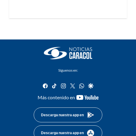
Síguenos en:
facebook
tiktok
instagram
twitter
whatsapp
google
youtube-
Más contenido en
footer
Descarga nuestra app en
Descarga nuestra app en