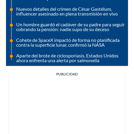
Nuevos detalles del crimen de César Gastélum,
influencer asesinado en plena transmisión en vivo
Un hombre guardó el cadáver de su padre para seguir
cobrando la pensión: nadie supo de su deceso
Cohete de SpaceX impactó de forma no planificada
contra la superficie lunar, confirmó la NASA
Aparte del brote de ciclosporiasis, Estados Unidos
ahora enfrenta una alerta por salmonella
PUBLICIDAD