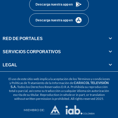
Descarga nuestra app en
Descarga nuestra app en
RED DE PORTALES
SERVICIOS CORPORATIVOS
LEGAL
El uso de este sitio web implica la aceptación de los
Términos y condiciones
y
Políticas de Tratamiento de la Información
de
CARACOL TELEVISIÓN
S.A.
Todos los Derechos Reservados D.R.A. Prohibida su reproducción
total o parcial, así como su traducción a cualquier idioma sin autorización
escrita de su titular. Reproduction in whole or in part, or translation
without written permission is prohibited. All rights reserved 2025.
MIEMBRO DE: