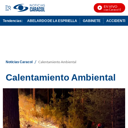
EN VIVO
Noticias Caracol En Vivo
Tendencias:
ABELARDO DE LA ESPRIELLA
GABINETE
ACCIDENTE 
PUBLICIDAD
/
Noticias Caracol
Calentamiento Ambiental
Calentamiento Ambiental