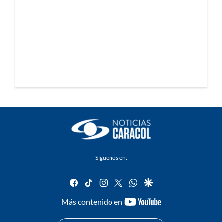
Síguenos en:
facebook
tiktok
instagram
twitter
whatsapp
google
youtube-
Más contenido en
footer