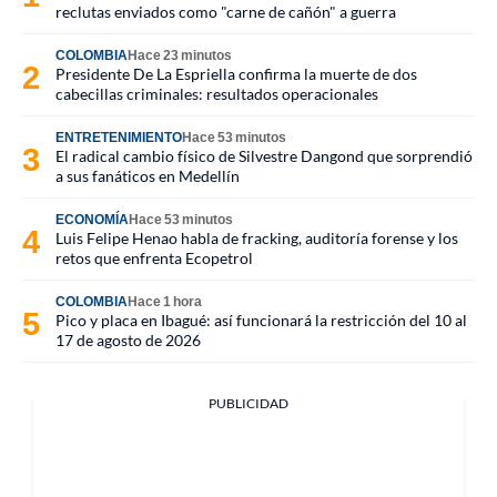
reclutas enviados como "carne de cañón" a guerra
COLOMBIA
Hace 23 minutos
Presidente De La Espriella confirma la muerte de dos
cabecillas criminales: resultados operacionales
ENTRETENIMIENTO
Hace 53 minutos
El radical cambio físico de Silvestre Dangond que sorprendió
a sus fanáticos en Medellín
ECONOMÍA
Hace 53 minutos
Luis Felipe Henao habla de fracking, auditoría forense y los
retos que enfrenta Ecopetrol
COLOMBIA
Hace 1 hora
Pico y placa en Ibagué: así funcionará la restricción del 10 al
17 de agosto de 2026
PUBLICIDAD