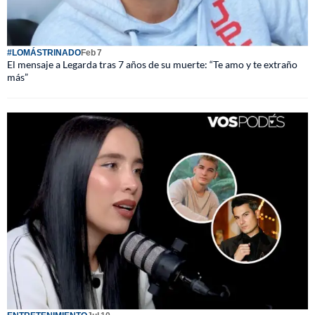
#LOMÁSTRINADO
Feb 7
El mensaje a Legarda tras 7 años de su muerte: “Te amo y te extraño
más”