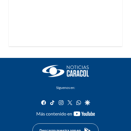
Síguenos en:
facebook
tiktok
instagram
twitter
whatsapp
google
youtube-
Más contenido en
footer
Descarga nuestra app en