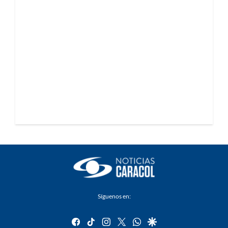
Síguenos en:
facebook
tiktok
instagram
twitter
whatsapp
google