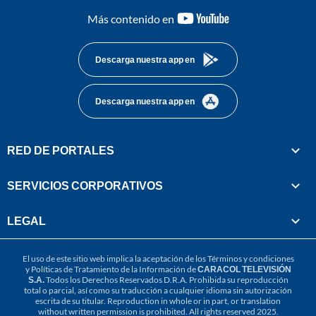
youtube-
Más contenido en
footer
Descarga nuestra app en
Descarga nuestra app en
RED DE PORTALES
SERVICIOS CORPORATIVOS
LEGAL
El uso de este sitio web implica la aceptación de los
Términos y condiciones
y
Políticas de Tratamiento de la Información
de
CARACOL TELEVISIÓN
S.A.
Todos los Derechos Reservados D.R.A. Prohibida su reproducción
total o parcial, así como su traducción a cualquier idioma sin autorización
escrita de su titular. Reproduction in whole or in part, or translation
without written permission is prohibited. All rights reserved 2025.