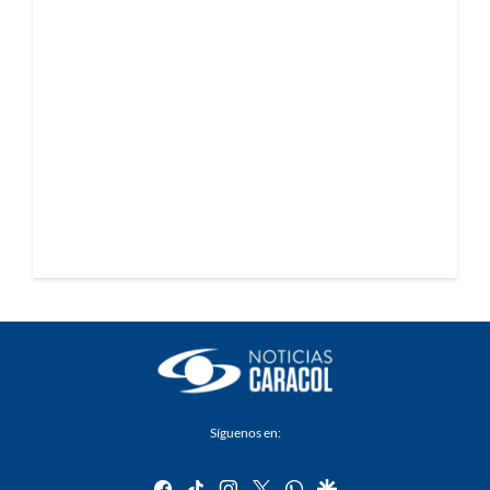
Síguenos en:
facebook
tiktok
instagram
twitter
whatsapp
google