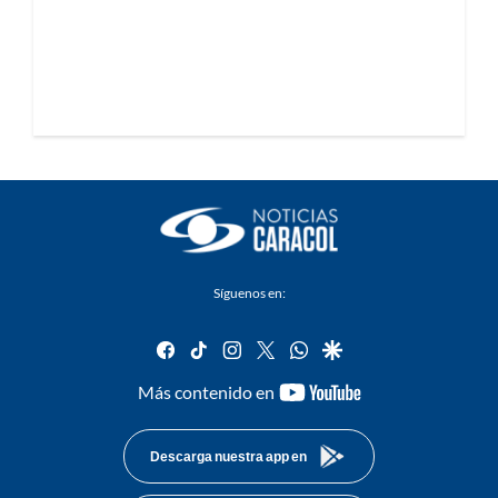
Síguenos en:
facebook
tiktok
instagram
twitter
whatsapp
google
youtube-
Más contenido en
footer
Descarga nuestra app en