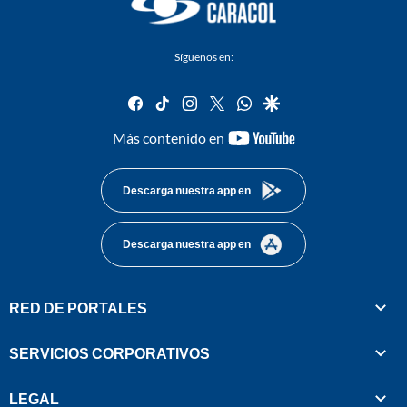
Síguenos en:
facebook
tiktok
instagram
twitter
whatsapp
google
youtube-
Más contenido en
footer
Descarga nuestra app en
Descarga nuestra app en
RED DE PORTALES
SERVICIOS CORPORATIVOS
LEGAL