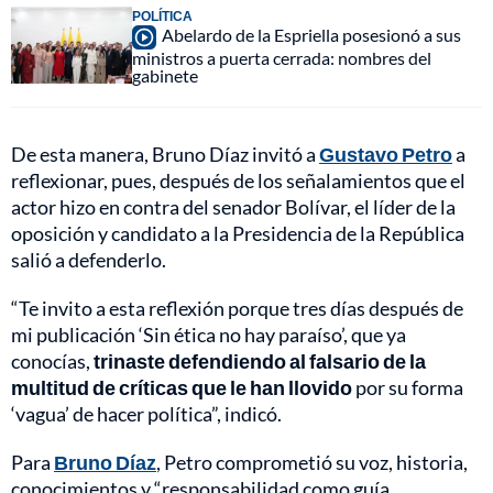
POLÍTICA
Abelardo de la Espriella posesionó a sus
ministros a puerta cerrada: nombres del
gabinete
De esta manera, Bruno Díaz invitó a
Gustavo Petro
a
reflexionar, pues, después de los señalamientos que el
actor hizo en contra del senador Bolívar, el líder de la
oposición y candidato a la Presidencia de la República
salió a defenderlo.
“Te invito a esta reflexión porque tres días después de
mi publicación ‘Sin ética no hay paraíso’, que ya
conocías,
trinaste defendiendo al falsario de la
multitud de críticas que le han llovido
por su forma
‘vagua’ de hacer política”, indicó.
Para
Bruno Díaz
, Petro comprometió su voz, historia,
conocimientos y “responsabilidad como guía,