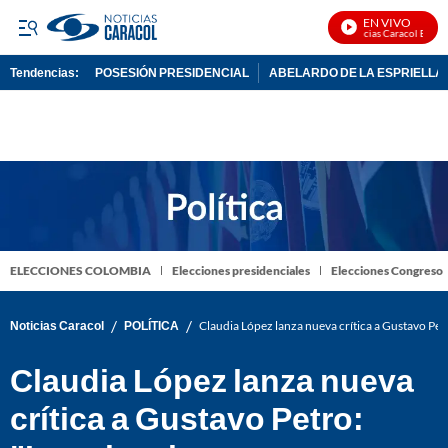
EN VIVO
Noticias Caracol En Vivo
Tendencias:
POSESIÓN PRESIDENCIAL
ABELARDO DE LA ESPRIELLA
PUBLICIDAD
ELECCIONES COLOMBIA
Elecciones presidenciales
Elecciones Congreso
/
/
Noticias Caracol
POLÍTICA
Claudia López lanza nueva crítica a Gustavo Pet
Claudia López lanza nueva
crítica a Gustavo Petro: