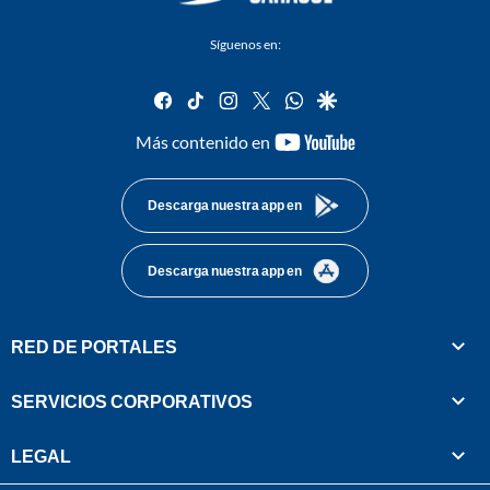
Síguenos en:
facebook
tiktok
instagram
twitter
whatsapp
google
youtube-
Más contenido en
footer
Descarga nuestra app en
Descarga nuestra app en
RED DE PORTALES
SERVICIOS CORPORATIVOS
LEGAL