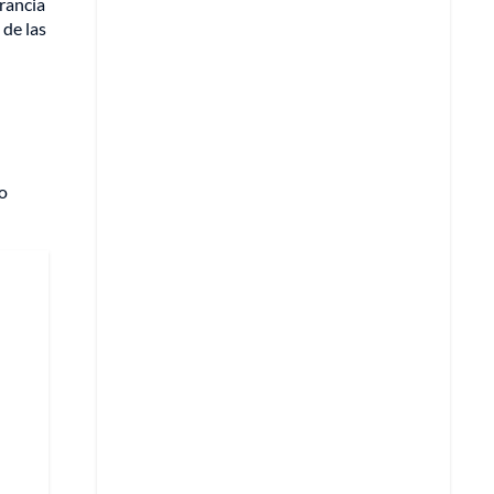
rancia
 de las
o