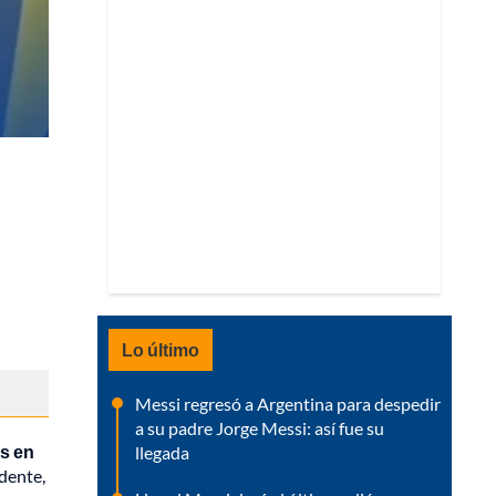
Lo último
Messi regresó a Argentina para despedir
a su padre Jorge Messi: así fue su
s en
llegada
dente,