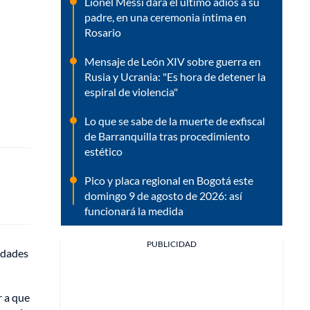
Lionel Messi dará el último adiós a su
padre, en una ceremonia íntima en
Rosario
Mensaje de León XIV sobre guerra en
Rusia y Ucrania: "Es hora de detener la
espiral de violencia"
Lo que se sabe de la muerte de exfiscal
de Barranquilla tras procedimiento
estético
Pico y placa regional en Bogotá este
domingo 9 de agosto de 2026: así
funcionará la medida
PUBLICIDAD
idades
r a que