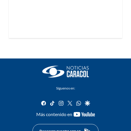
Síguenos en:
facebook
tiktok
instagram
twitter
whatsapp
google
youtube-
Más contenido en
footer