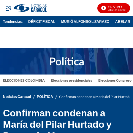
EN VIVO
Noticias Caracol En V
Tendencias:
DÉFICIT FISCAL
MURIÓ ALFONSO LIZARAZO
ABELARDO
PUBLICIDAD
ELECCIONES COLOMBIA
Elecciones presidenciales
Elecciones Congreso
/
/
Noticias Caracol
POLÍTICA
Confirman condenan a María del Pilar Hurtado
Confirman condenan a
María del Pilar Hurtado y