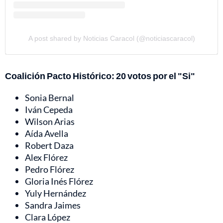
A post shared by Noticias Caracol (@noticiascaracol)
Coalición Pacto Histórico: 20 votos por el "Si"
Sonia Bernal
Iván Cepeda
Wilson Arias
Aída Avella
Robert Daza
Alex Flórez
Pedro Flórez
Gloria Inés Flórez
Yuly Hernández
Sandra Jaimes
Clara López