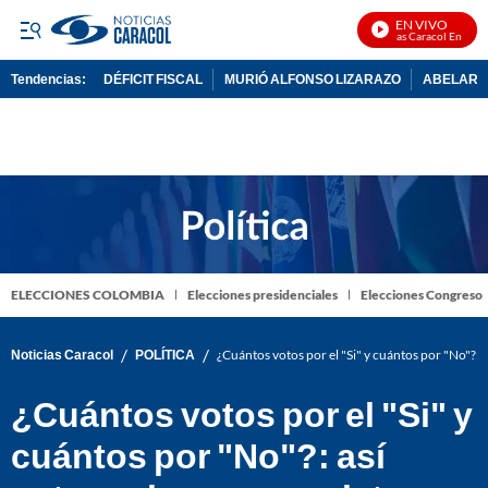
EN VIVO
Noticias Caracol En Vivo
Tendencias:
DÉFICIT FISCAL
MURIÓ ALFONSO LIZARAZO
ABELARDO
PUBLICIDAD
ELECCIONES COLOMBIA
Elecciones presidenciales
Elecciones Congreso
/
/
Noticias Caracol
POLÍTICA
¿Cuántos votos por el "Si" y cuántos por "No"?: a
¿Cuántos votos por el "Si" y
cuántos por "No"?: así