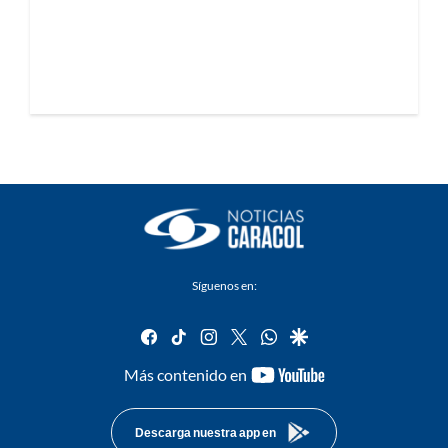
Síguenos en:
facebook
tiktok
instagram
twitter
whatsapp
google
youtube-
Más contenido en
footer
Descarga nuestra app en