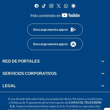
facebook
tiktok
instagram
twitter
whatsapp
google
youtube-
Más contenido en
footer
Descarga nuestra app en
Descarga nuestra app en
RED DE PORTALES
SERVICIOS CORPORATIVOS
LEGAL
El uso de este sitio web implica la aceptación de los
Términos y condiciones
y
Políticas de Tratamiento de la Información
de
CARACOL TELEVISIÓN
S.A.
Todos los Derechos Reservados D.R.A. Prohibida su reproducción
total o parcial, así como su traducción a cualquier idioma sin autorización