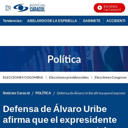
EN VIVO
Noticias Caracol En Vivo
Tendencias:
ABELARDO DE LA ESPRIELLA
GABINETE
ACCIDENTE 
PUBLICIDAD
ELECCIONES COLOMBIA
Elecciones presidenciales
Elecciones Congreso
/
/
Noticias Caracol
POLÍTICA
Defensa de Álvaro Uribe afirma que el expresiden
Defensa de Álvaro Uribe
afirma que el expresidente