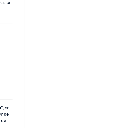
ecisión
C, en
Uribe
a de