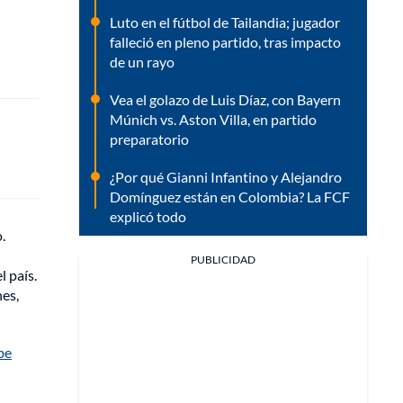
Luto en el fútbol de Tailandia; jugador
falleció en pleno partido, tras impacto
de un rayo
Vea el golazo de Luis Díaz, con Bayern
Múnich vs. Aston Villa, en partido
preparatorio
¿Por qué Gianni Infantino y Alejandro
Domínguez están en Colombia? La FCF
explicó todo
.
PUBLICIDAD
 país.
nes,
be