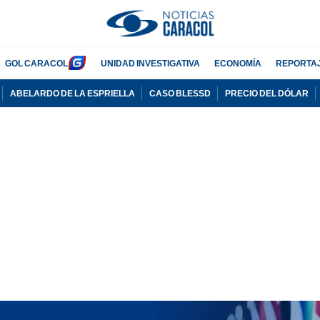
GOL CARACOL
UNIDAD INVESTIGATIVA
ECONOMÍA
REPORTA
ABELARDO DE LA ESPRIELLA
CASO BLESSD
PRECIO DEL DÓLAR
PUBLICIDAD