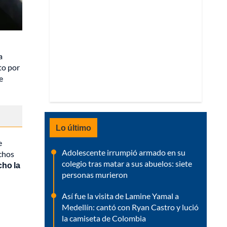
a
to por
e
Lo último
e
Adolescente irrumpió armado en su
uchos
colegio tras matar a sus abuelos: siete
cho la
personas murieron
Así fue la visita de Lamine Yamal a
Medellín: cantó con Ryan Castro y lució
la camiseta de Colombia