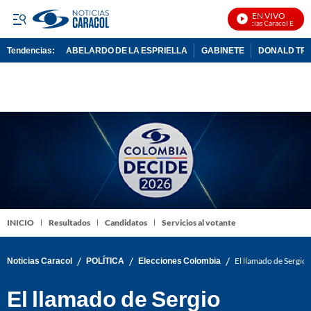
EN VIVO
Noticias Caracol En Vivo
Tendencias:
ABELARDO DE LA ESPRIELLA
GABINETE
DONALD TR
PUBLICIDAD
INICIO
Resultados
Candidatos
Servicios al votante
/
/
/
Noticias Caracol
POLÍTICA
Elecciones Colombia
El llamado de Sergio 
El llamado de Sergio