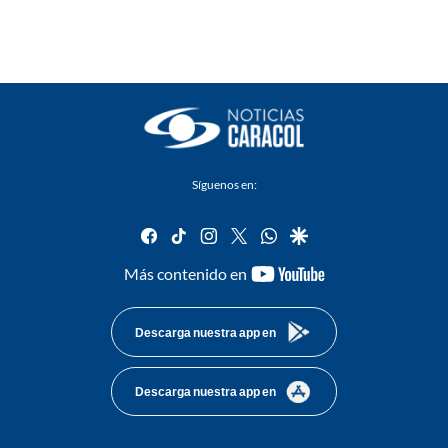
Síguenos en:
facebook
tiktok
instagram
twitter
whatsapp
google
youtube-
Más contenido en
footer
Descarga nuestra app en
Descarga nuestra app en