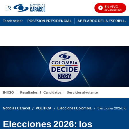
EN VIVO
Noticias Caracol En Vivo
Tendencias:
POSESIÓN PRESIDENCIAL
ABELARDO DE LA ESPRIELLA
PUBLICIDAD
INICIO
Resultados
Candidatos
Servicios al votante
/
/
/
Noticias Caracol
POLÍTICA
Elecciones Colombia
Elecciones 2026: los 
Elecciones 2026: los