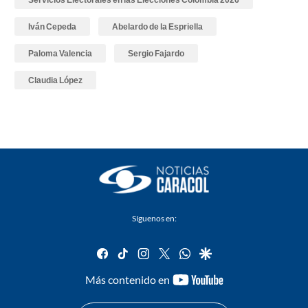
Iván Cepeda
Abelardo de la Espriella
Paloma Valencia
Sergio Fajardo
Claudia López
Síguenos en:
facebook
tiktok
instagram
twitter
whatsapp
google
youtube-
Más contenido en
footer