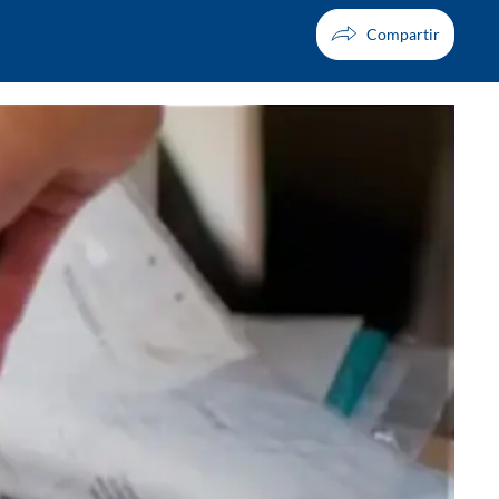
Facebook
X
Whatsapp
Copiar enlace
Telegram
LinkedIn