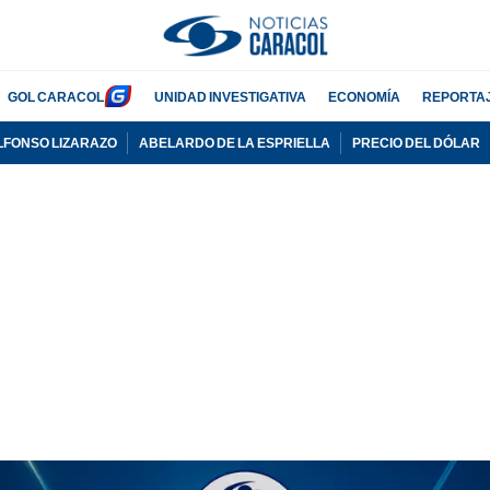
GOL CARACOL
UNIDAD INVESTIGATIVA
ECONOMÍA
REPORTA
LFONSO LIZARAZO
ABELARDO DE LA ESPRIELLA
PRECIO DEL DÓLAR
PUBLICIDAD