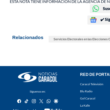
ESTA NOTA TIENE INFORMACIÓN DE LA AGENCIA DE N
Sus
✔️ Sí
Relacionados
Servicios Electorales en las Elecciones
RED DE PORTA
Caracol Televisión
Blu Radio
Síguenos en:
Gol Caracol
facebook
tiktok
instagram
twitter
whatsapp
google
La Kalle
youtube-