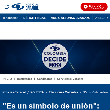
EN VIVO
Noticias Caracol En Vivo
Tendencias:
DÉFICIT FISCAL
MURIÓ ALFONSO LIZARAZO
ABELARDO
PUBLICIDAD
INICIO
Resultados
Candidatos
Servicios al votante
/
/
/
Noticias Caracol
POLÍTICA
Elecciones Colombia
"Es un símbolo de uni
"Es un símbolo de unión":