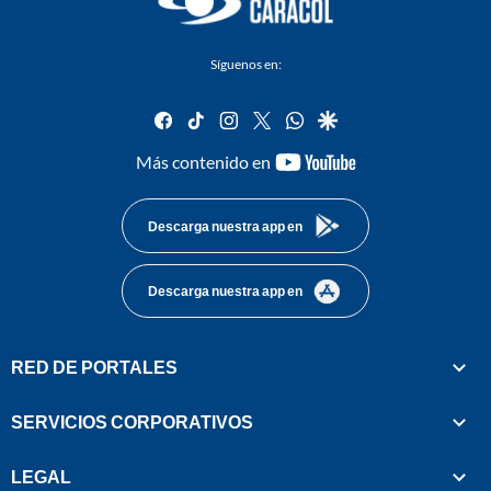
Síguenos en:
facebook
tiktok
instagram
twitter
whatsapp
google
youtube-
Más contenido en
footer
Descarga nuestra app en
Descarga nuestra app en
RED DE PORTALES
SERVICIOS CORPORATIVOS
LEGAL