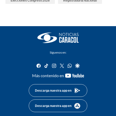
Elecciones Congreso 2026
Registraduría Nacional
Síguenos en:
facebook
tiktok
instagram
twitter
whatsapp
google
youtube-
Más contenido en
footer
Descarga nuestra app en
Descarga nuestra app en