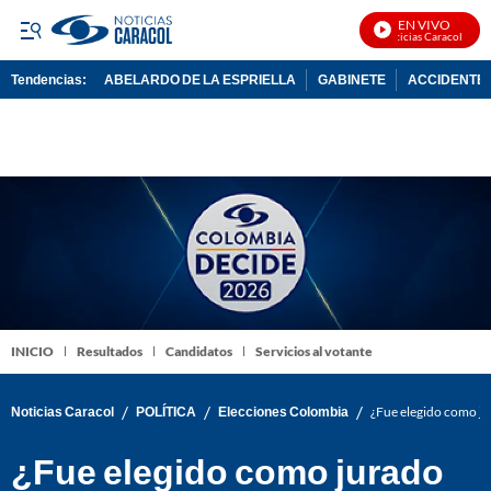
EN VIVO
Noticias Caracol En Viv
Tendencias:
ABELARDO DE LA ESPRIELLA
GABINETE
ACCIDENTE 
PUBLICIDAD
INICIO
Resultados
Candidatos
Servicios al votante
/
/
/
Noticias Caracol
POLÍTICA
Elecciones Colombia
¿Fue elegido como ju
¿Fue elegido como jurado